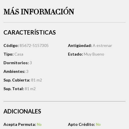
MÁS INFORMACIÓN
CARACTERÍSTICAS
Código:
85672-5157305
Antigüedad:
A estrenar
Tipo:
Casa
Estado:
Muy Bueno
Dormitorios:
3
Ambientes:
3
Sup. Cubierta:
81 m2
Sup. Total:
81 m2
ADICIONALES
Acepta Permuta:
Apto Crédito:
No
No