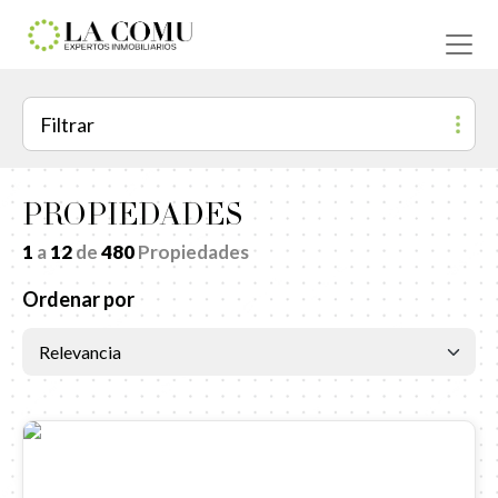
Filtrar
PROPIEDADES
1
a
12
de
480
Propiedades
Ordenar por