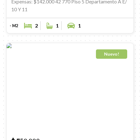
Expensas: $142.000
42 770 Piso 5 Departamento A E/
10 Y 11
2
1
1
- M2
Nuevo!