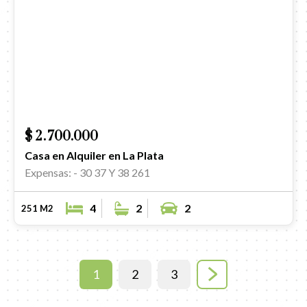
$ 2.700.000
Casa en Alquiler en La Plata
Expensas: -
30 37 Y 38 261
4
2
2
251 M2
1
2
3