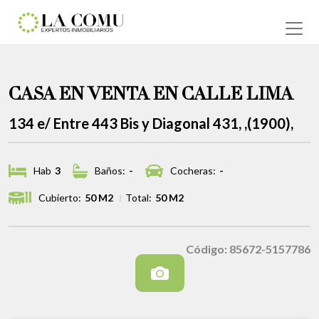
CASA EN VENTA EN CALLE LIMA
134 e/ Entre 443 Bis y Diagonal 431, ,(1900),
Hab
3
Baños:
-
Cocheras:
-
Cubierto:
50 M2
Total:
50 M2
Código: 85672-5157786