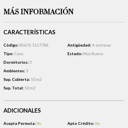
MÁS INFORMACIÓN
CARACTERÍSTICAS
Código:
85672-5157786
Antigüedad:
A estrenar
Tipo:
Casa
Estado:
Muy Bueno
Dormitorios:
3
Ambientes:
3
Sup. Cubierta:
50 m2
Sup. Total:
50 m2
ADICIONALES
Acepta Permuta:
Apto Crédito:
No
No