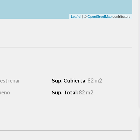
Leaflet
| ©
OpenStreetMap
contributors
 estrenar
Sup. Cubierta:
82 m2
ueno
Sup. Total:
82 m2