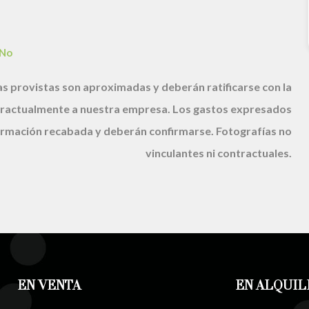
No
s provistas son aproximadas y deberán ratificarse con la
ractualmente a nuestra empresa. Los gastos expresados
nformación recabada y deberán confirmarse. Fotografías no
vinculantes ni contractuales.
EN VENTA
EN ALQUIL