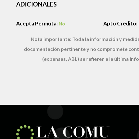
ADICIONALES
Acepta Permuta:
Apto Crédito:
No
Nota importante:
Toda la información y medida
documentación pertinente y no compromete cont
(expensas, ABL) se refieren a la última i