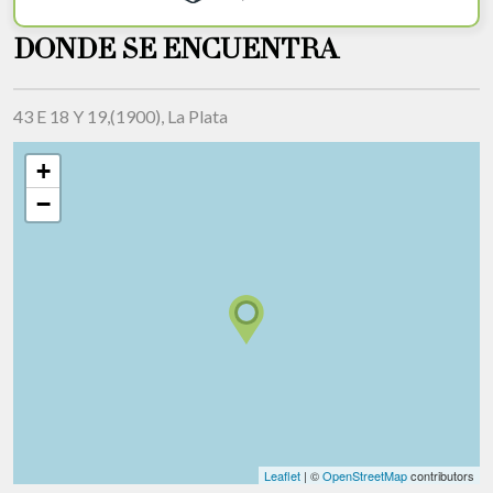
DONDE SE ENCUENTRA
43 E 18 Y 19,(1900), La Plata
+
−
Leaflet
| ©
OpenStreetMap
contributors