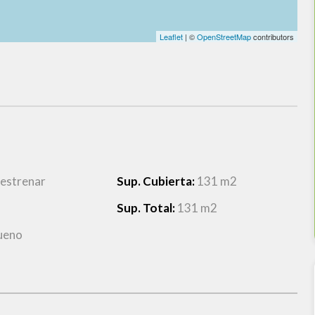
Leaflet
| ©
OpenStreetMap
contributors
 estrenar
Sup. Cubierta:
131 m2
Sup. Total:
131 m2
ueno