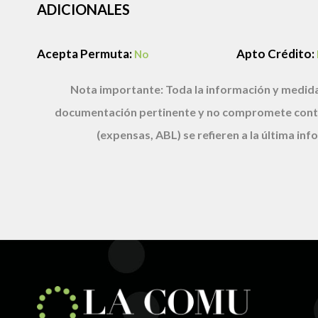
ADICIONALES
Acepta Permuta:
Apto Crédito:
No
Nota importante:
Toda la información y medida
documentación pertinente y no compromete cont
(expensas, ABL) se refieren a la última i