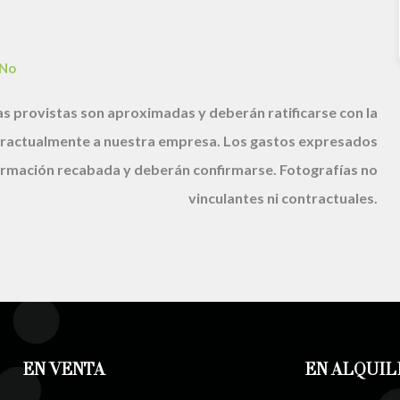
No
s provistas son aproximadas y deberán ratificarse con la
ractualmente a nuestra empresa. Los gastos expresados
nformación recabada y deberán confirmarse. Fotografías no
vinculantes ni contractuales.
EN VENTA
EN ALQUIL