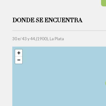
DONDE SE ENCUENTRA
30 e/ 43 y 44,(1900), La Plata
+
−