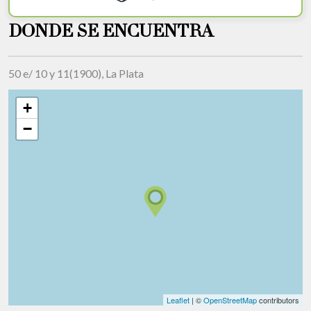
DONDE SE ENCUENTRA
50 e/ 10 y 11(1900), La Plata
+
−
Leaflet
| ©
OpenStreetMap
contributors