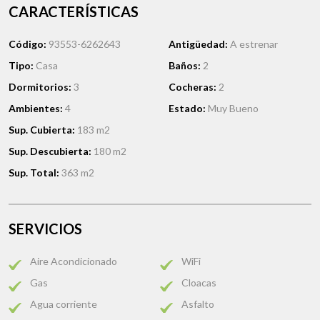
CARACTERÍSTICAS
Código:
93553-6262643
Antigüedad:
A estrenar
Tipo:
Casa
Baños:
2
Dormitorios:
3
Cocheras:
2
Ambientes:
4
Estado:
Muy Bueno
Sup. Cubierta:
183 m2
Sup. Descubierta:
180 m2
Sup. Total:
363 m2
SERVICIOS
Aire Acondicionado
WiFi
Gas
Cloacas
Agua corriente
Asfalto