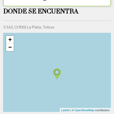
DONDE SE ENCUENTRA
3 162, (1900) La Plata, Tolosa
+
−
Leaflet
| ©
OpenStreetMap
contributors