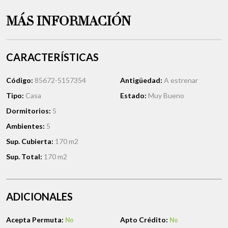
MÁS INFORMACIÓN
CARACTERÍSTICAS
Código:
85672-5157354
Antigüedad:
A estrenar
Tipo:
Casa
Estado:
Muy Bueno
Dormitorios:
5
Ambientes:
5
Sup. Cubierta:
170 m2
Sup. Total:
170 m2
ADICIONALES
Acepta Permuta:
Apto Crédito:
No
No