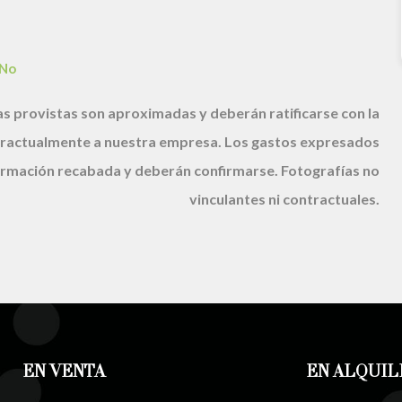
No
s provistas son aproximadas y deberán ratificarse con la
ractualmente a nuestra empresa. Los gastos expresados
nformación recabada y deberán confirmarse. Fotografías no
vinculantes ni contractuales.
EN VENTA
EN ALQUIL