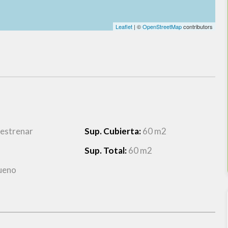
Leaflet
| ©
OpenStreetMap
contributors
 estrenar
Sup. Cubierta:
60 m2
Sup. Total:
60 m2
ueno