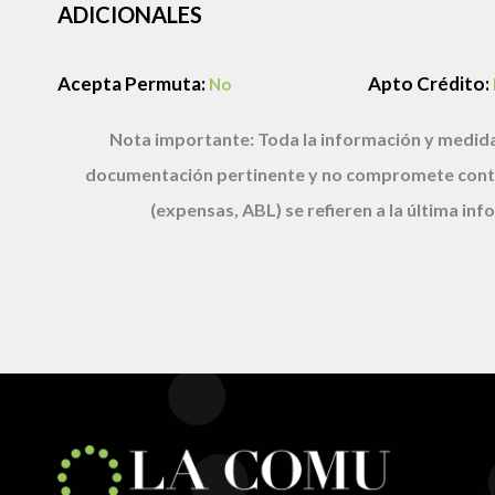
ADICIONALES
Acepta Permuta:
Apto Crédito:
No
Nota importante:
Toda la información y medida
documentación pertinente y no compromete cont
(expensas, ABL) se refieren a la última i