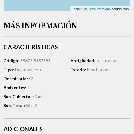
Leaflet
| ©
OpenStreetMap
contributors
MÁS INFORMACIÓN
CARACTERÍSTICAS
Código:
85672-5157883
Antigüedad:
A estrenar
Tipo:
Departamento
Estado:
Muy Bueno
Dormitorios:
2
Ambientes:
2
Sup. Cubierta:
53 m2
Sup. Total:
53 m2
ADICIONALES