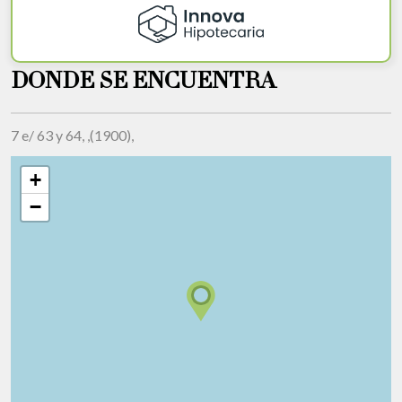
DONDE SE ENCUENTRA
7 e/ 63 y 64, ,(1900),
+
−