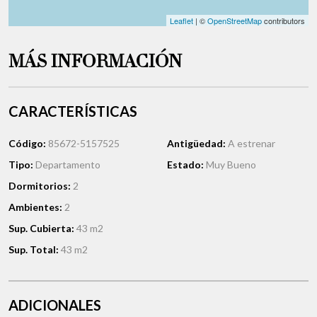
Leaflet
| ©
OpenStreetMap
contributors
MÁS INFORMACIÓN
CARACTERÍSTICAS
Código:
85672-5157525
Antigüedad:
A estrenar
Tipo:
Departamento
Estado:
Muy Bueno
Dormitorios:
2
Ambientes:
2
Sup. Cubierta:
43 m2
Sup. Total:
43 m2
ADICIONALES