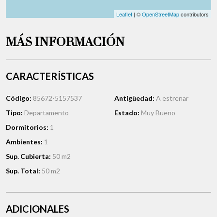
Leaflet
| ©
OpenStreetMap
contributors
MÁS INFORMACIÓN
CARACTERÍSTICAS
Código:
85672-5157537
Antigüedad:
A estrenar
Tipo:
Departamento
Estado:
Muy Bueno
Dormitorios:
1
Ambientes:
1
Sup. Cubierta:
50 m2
Sup. Total:
50 m2
ADICIONALES