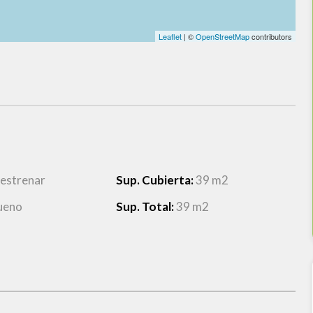
Leaflet
| ©
OpenStreetMap
contributors
 estrenar
Sup. Cubierta:
39 m2
ueno
Sup. Total:
39 m2