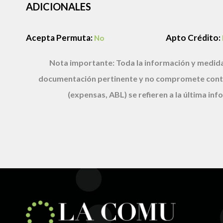
ADICIONALES
Acepta Permuta:
Apto Crédito:
No
Nota importante:
Toda la información y medida
documentación pertinente y no compromete cont
(expensas, ABL) se refieren a la última i