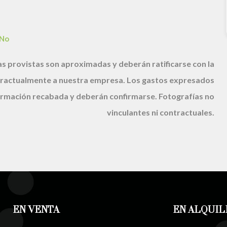
No
s provistas son aproximadas y deberán ratificarse con la
ractualmente a nuestra empresa. Los gastos expresados
nformación recabada y deberán confirmarse. Fotografías no
vinculantes ni contractuales.
EN VENTA
EN ALQUIL