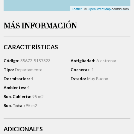
Leaflet
| ©
OpenStreetMap
contributors
MÁS INFORMACIÓN
CARACTERÍSTICAS
Código:
85672-5157823
Antigüedad:
A estrenar
Tipo:
Departamento
Cocheras:
1
Dormitorios:
4
Estado:
Muy Bueno
Ambientes:
4
Sup. Cubierta:
95 m2
Sup. Total:
95 m2
ADICIONALES