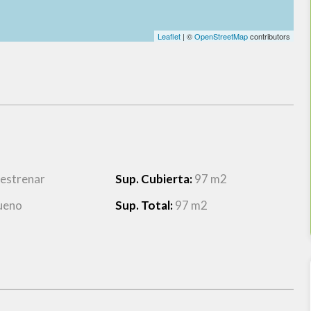
Leaflet
| ©
OpenStreetMap
contributors
 estrenar
Sup. Cubierta:
97 m2
ueno
Sup. Total:
97 m2