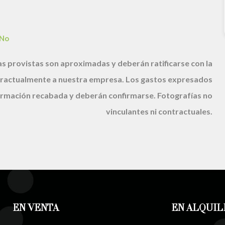
No
s provistas son aproximadas y deberán ratificarse con la
ractualmente a nuestra empresa. Los gastos expresados
nformación recabada y deberán confirmarse. Fotografías no
vinculantes ni contractuales.
EN VENTA
EN ALQUIL