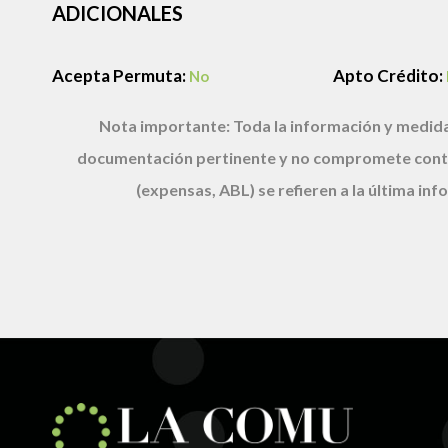
ADICIONALES
Acepta Permuta:
Apto Crédito:
No
Nota importante:
Toda la información y medida
documentación pertinente y no compromete cont
(expensas, ABL) se refieren a la última i