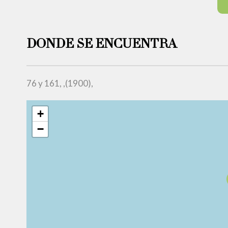
DONDE SE ENCUENTRA
76 y 161, ,(1900),
+
−