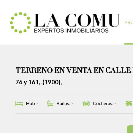
PR
TERRENO EN VENTA EN CALLE
76 y 161, ,(1900),
Hab
-
Baños:
-
Cocheras:
-