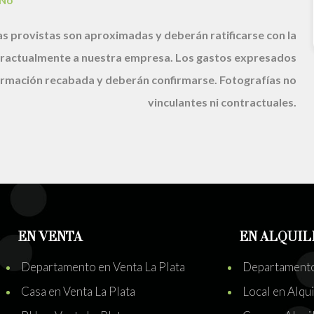
No
s provistas son aproximadas y deberán ratificarse con la
ractualmente a nuestra empresa. Los gastos expresados
nformación recabada y deberán confirmarse. Fotografías no
vinculantes ni contractuales.
EN VENTA
EN ALQUIL
Departamento en Venta La Plata
Departamento 
Casa en Venta La Plata
Local en Alqui