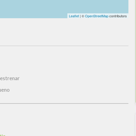
Leaflet
| ©
OpenStreetMap
contributors
 estrenar
ueno