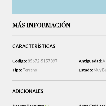
MÁS INFORMACIÓN
CARACTERÍSTICAS
Código:
85672-5157897
Antigüedad:
A
Tipo:
Terreno
Estado:
Muy B
ADICIONALES
Acepta Permuta:
Apto Crédito: