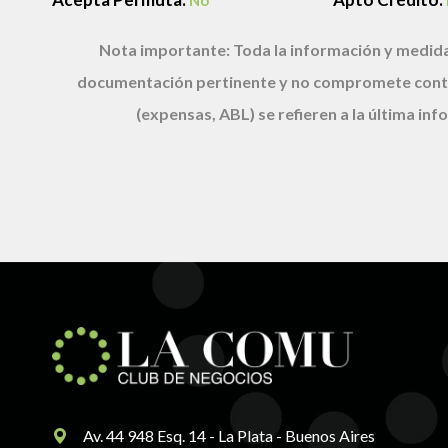
No
Nota importante:
Toda la información y medida
documentación pertinente y no compromete cont
(expensas, ABL) se refieren a la última i
Av. 44 948 Esq. 14 - La Plata - Buenos Aires