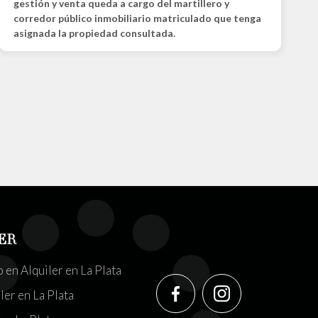
gestión y venta queda a cargo del martillero y
corredor público inmobiliario matriculado que tenga
asignada la propiedad consultada.
ER
en Alquiler en La Plata
ler en La Plata