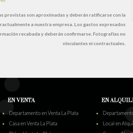
No
s provistas son aproximadas y deberán ratificarse con la
ractualmente a nuestra empresa. Los gastos expresados
nformación recabada y deberán confirmarse. Fotografías no
vinculantes ni contractuales.
EN VENTA
EN ALQUIL
Departamento en Venta La Plata
Departamento 
Casa en Venta La Plata
Local en Alqui