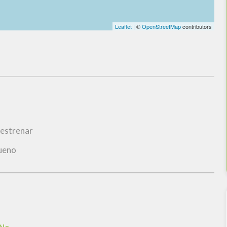
Leaflet
| ©
OpenStreetMap
contributors
 estrenar
ueno