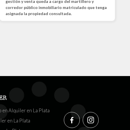
gestión y venta queda a cargo del martillero y
corredor público inmobiliario matriculado que tenga
asignada la propiedad consultada.
ER
en Alquiler en La Plata
ler en La Plata