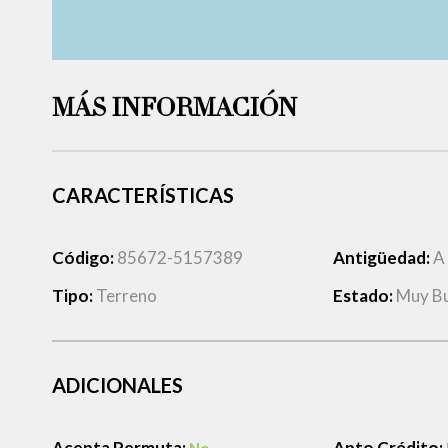
MÁS INFORMACIÓN
CARACTERÍSTICAS
Código:
85672-5157389
Antigüedad:
A
Tipo:
Terreno
Estado:
Muy B
ADICIONALES
Acepta Permuta:
Apto Crédito: