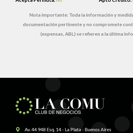
No
Nota importante:
Toda la información y medida
documentación pertinente y no compromete cont
(expensas, ABL) se refieren a la última i
Av. 44 948 Esq. 14 - La Plata - Buenos Aires