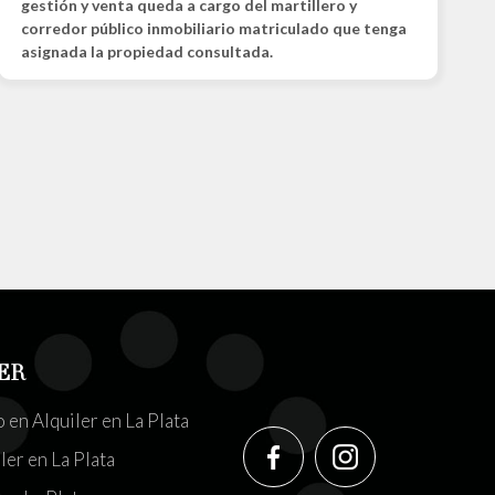
gestión y venta queda a cargo del martillero y
corredor público inmobiliario matriculado que tenga
asignada la propiedad consultada.
ER
en Alquiler en La Plata
ler en La Plata