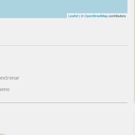
Leaflet
| ©
OpenStreetMap
contributors
 estrenar
ueno