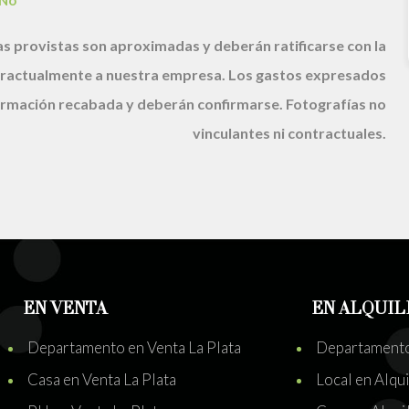
No
s provistas son aproximadas y deberán ratificarse con la
ractualmente a nuestra empresa. Los gastos expresados
nformación recabada y deberán confirmarse. Fotografías no
vinculantes ni contractuales.
EN VENTA
EN ALQUIL
Departamento en Venta La Plata
Departamento 
Casa en Venta La Plata
Local en Alqui