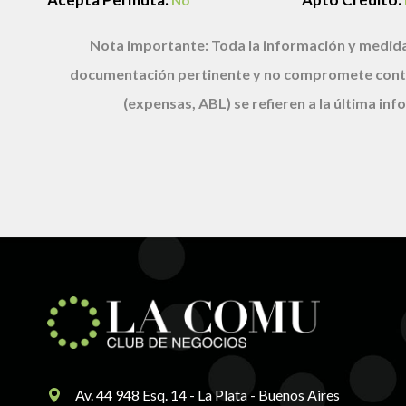
No
Nota importante:
Toda la información y medida
documentación pertinente y no compromete cont
(expensas, ABL) se refieren a la última i
Av. 44 948 Esq. 14 - La Plata - Buenos Aires