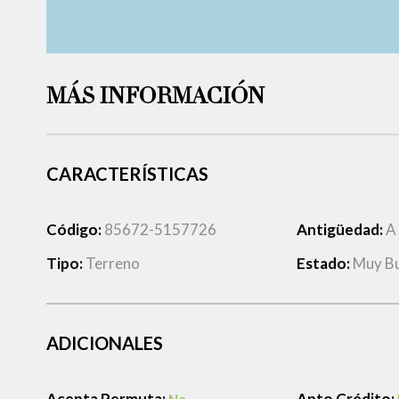
MÁS INFORMACIÓN
CARACTERÍSTICAS
Código:
85672-5157726
Antigüedad:
A
Tipo:
Terreno
Estado:
Muy B
ADICIONALES
Acepta Permuta:
Apto Crédito: